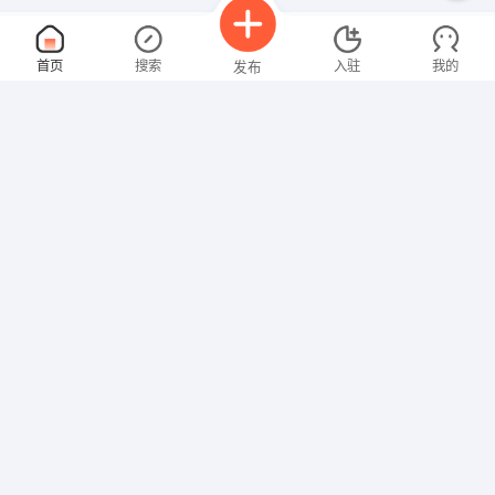
督察员
面议
首页
搜索
入驻
我的
发布
08-07
性别不限
经验不限
永通汽车销售有限责任公司
申请
吉林船营区越山路398号
销售代表
面议
招聘信息
求职简历
08-07
性别不限
经验不限
智君科技有限公司
申请
吉林船营区乐园一区10号楼4单元
专业技术人员
面议
08-07
性别不限
经验不限
水利部长春机械研究所科技开发公司
申请
长春市南湖大路6299号