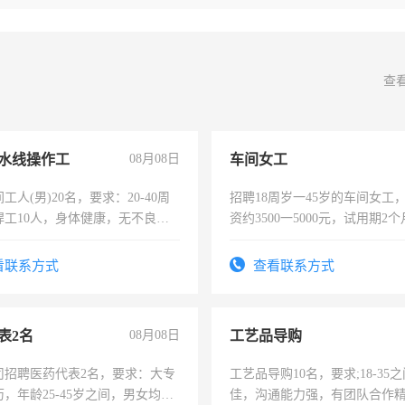
查
水线操作工
08月08日
车间女工
工人(男)20名，要求：20-40周
招聘18周岁一45岁的车间女工
焊工10人，身体健康，无不良嗜
资约3500一5000元，试用期2
：4500-7000元，标准八人间住
险，有年薪假，年底福利
费发放劳保用品，两班倒，每月
看联系方式
查看联系方式
时发放工资，工作时间10小时
表2名
08月08日
工艺品导购
司招聘医药代表2名，要求：大专
工艺品导购10名，要求;18-35
，年龄25-45岁之间，男女均
佳，沟通能力强，有团队合作