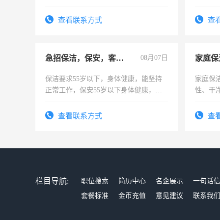
可，需
表或者
查看联系方式
查
交五险
急招保洁，保安，客服，工程
08月07日
家庭保
保洁要求55岁以下，身体健康，能坚持
家庭保
正常工作，保安55岁以下身体健康，有
性、干净
责任心形象端庄，遵纪守法，无犯罪记
时间灵
录，客服要求45岁以下高中以上文化，
太太等
查看联系方式
查
懂电脑工作认真，性格开朗有良好沟通
能力，工程，懂水电维修。
栏目导航:
职位搜索
简历中心
名企展示
一句话
套餐标准
金币充值
意见建议
联系我