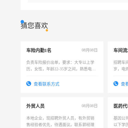
猜您喜欢
车险内勤1名
08月08日
车间流
负责车险报价出单，要求：大专以上学
招聘车间
历，女性，年龄22-35岁之间，熟悉电脑
岁，电
操作，工作态度认真，具有团队精神，
好。薪资
试用期1-3个月，转正后交纳五险，
宿，免
查看联系方式
查
25号准
外贸人员
08月08日
医药代
本地企业，现招聘外贸人员，有外贸销
基因公
售经验者优先，待遇面议。联系郭经理
以下学历