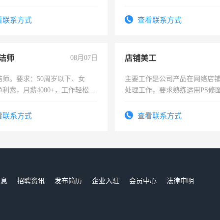
要具有营销经验，从事过医药代
上进心，有工作经验者优先！
有医学资质的优先，底薪+绩效，
看联系方式
查看联系方式
。
洁师
08月07日
店铺美工
洁师。要求：50周岁以下、女
主要工作是公司产品在网络店
利索，月薪4000+，工作轻松，
处理工作，要求熟练运用PS修图
活，不需坐班，适合宝妈、全职
作时间每天8小时，待遇优厚。
。
看联系方式
查看联系方式
信息
招聘资讯
发布简历
企业入驻
会员中心
法律申明
们